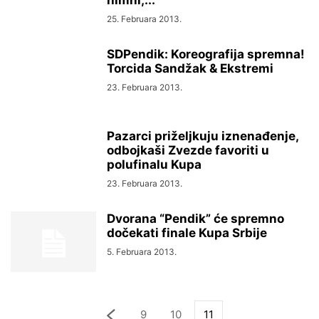
himni,...
25. Februara 2013.
SDPendik: Koreografija spremna!
Torcida Sandžak & Ekstremi
23. Februara 2013.
Pazarci priželjkuju iznenađenje,
odbojkaši Zvezde favoriti u
polufinalu Kupa
23. Februara 2013.
Dvorana “Pendik” će spremno
dočekati finale Kupa Srbije
5. Februara 2013.
9
10
11