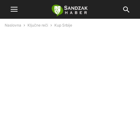
Naslovna
Ključne reči
Kup Srbije