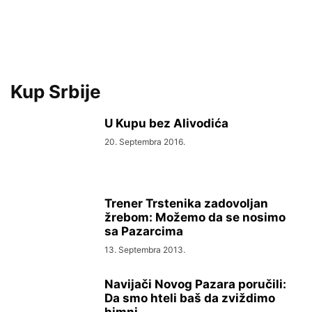
Kup Srbije
U Kupu bez Alivodića
20. Septembra 2016.
Trener Trstenika zadovoljan
žrebom: Možemo da se nosimo
sa Pazarcima
13. Septembra 2013.
Navijači Novog Pazara poručili:
Da smo hteli baš da zviždimo