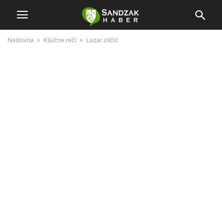
Naslovna
Ključne reči
Lazar zličić