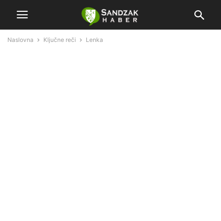
Naslovna
Ključne reči
Lenka