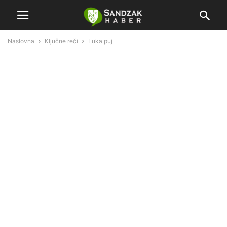
Naslovna
Ključne reči
Luka puj