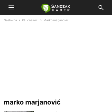
Naslovna
Ključne reči
Marko marjanović
marko marjanović