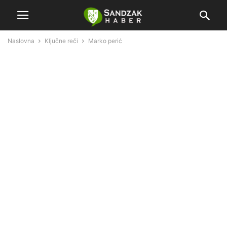
Naslovna
Ključne reči
Marko perić