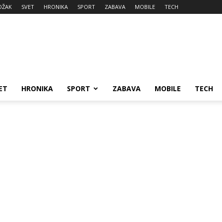
DŽAK
SVET
HRONIKA
SPORT
ZABAVA
MOBILE
TECH
ET
HRONIKA
SPORT
ZABAVA
MOBILE
TECH