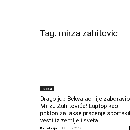
Tag:
mirza zahitovic
Fudbal
Dragoljub Bekvalac nije zaboravio
Mirzu Zahitovića! Laptop kao
poklon za lakše praćenje sportski
vesti iz zemlje i sveta
Redakcija
-
17. Juna 2013.