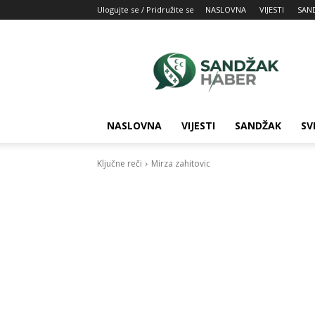
Ulogujte se / Pridružite se
NASLOVNA
VIJESTI
SAN
SandžakHaber:
Vaš
izvor
najnovijih
vesti
iz
NASLOVNA
VIJESTI
SANDŽAK
SV
Sandžaka
Ključne reči
Mirza zahitovic