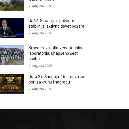
7. Augusta 2026.
Dačić: Situacija s požarima
stabilnija, aktivno devet požara
7. Augusta 2026.
Smederevo: otkrivena ilegalna
laboratorija, uhapšeno šest
osoba
7. Augusta 2026.
Dota 2 u Šangaju: 16 timova se
bori za krunu i nagradu
7. Augusta 2026.