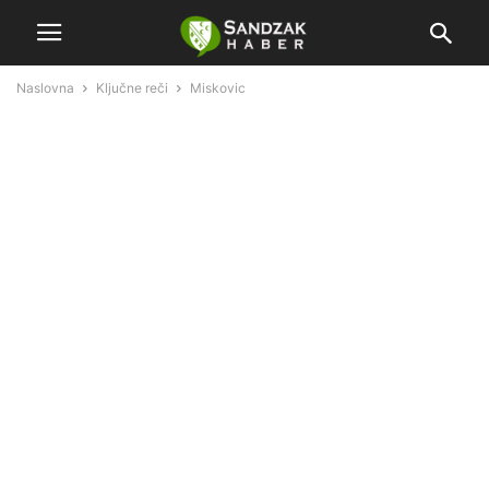
Naslovna
Ključne reči
Miskovic