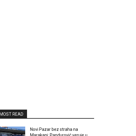
MOST READ
Novi Pazar bez straha na
Marakani: Pandurović veruje u