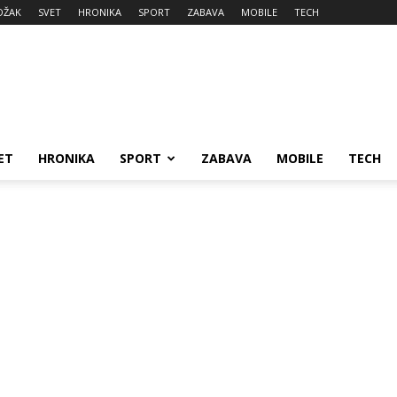
DŽAK
SVET
HRONIKA
SPORT
ZABAVA
MOBILE
TECH
ET
HRONIKA
SPORT
ZABAVA
MOBILE
TECH