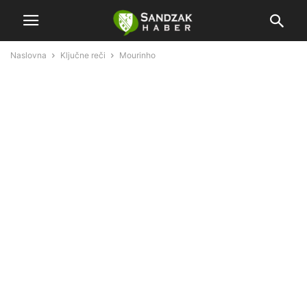
Naslovna
Ključne reči
Mourinho