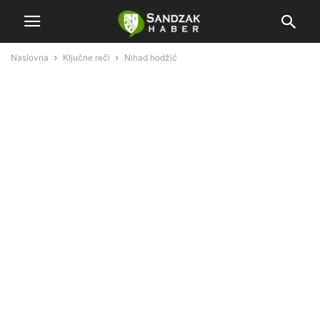
Naslovna
Ključne reči
Nihad hodžić