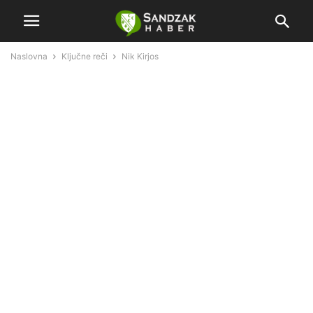
Naslovna
Ključne reči
Nik Kirjos