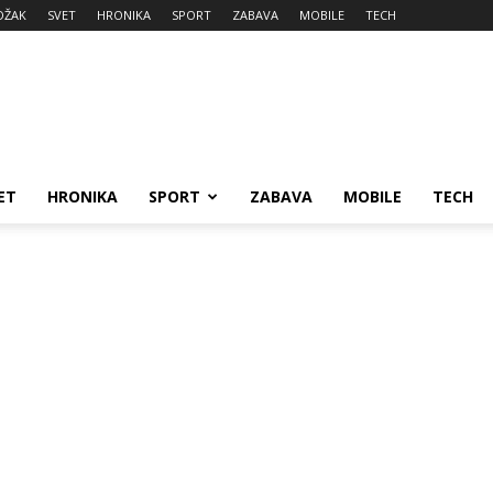
DŽAK
SVET
HRONIKA
SPORT
ZABAVA
MOBILE
TECH
ET
HRONIKA
SPORT
ZABAVA
MOBILE
TECH