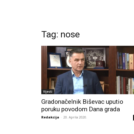
Tag:
nose
Vijesti
Gradonačelnik Biševac uputio
poruku povodom Dana grada
Redakcija
-
20. Aprila 2020.