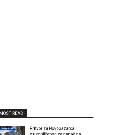
MOST READ
Pritvor za Novopazarca
osumnjičenog za napad na