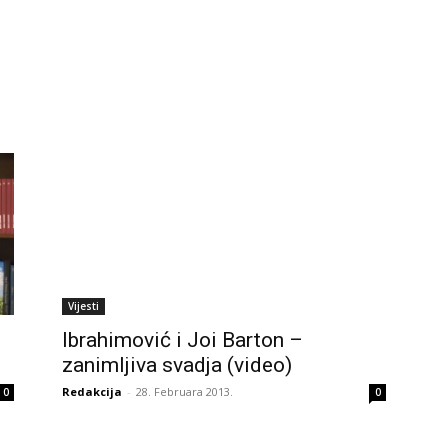
Vijesti
Ibrahimović i Joi Barton –
zanimljiva svadja (video)
Redakcija
-
28. Februara 2013.
0
0