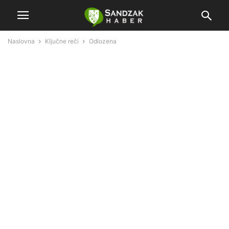
Naslovna
Ključne reči
Odlozena