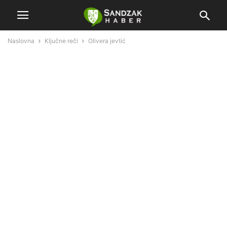
Naslovna
Ključne reči
Olivera jevtić