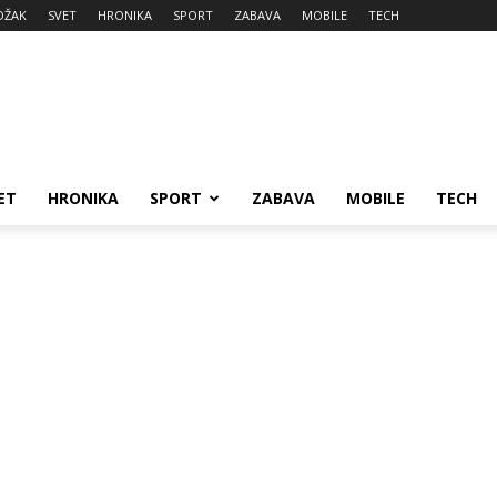
DŽAK
SVET
HRONIKA
SPORT
ZABAVA
MOBILE
TECH
ET
HRONIKA
SPORT
ZABAVA
MOBILE
TECH