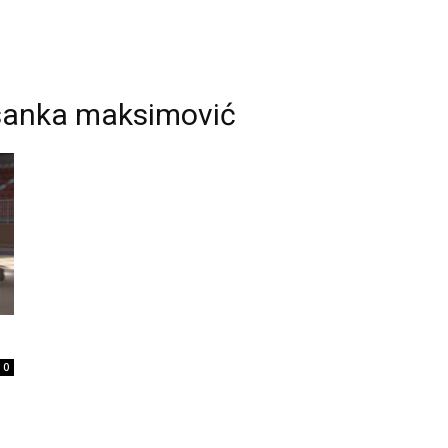
sanka maksimović
0