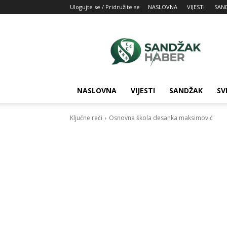
Ulogujte se / Pridružite se
NASLOVNA
VIJESTI
SAN
SandžakHaber:
Vaš
izvor
najnovijih
vesti
iz
NASLOVNA
VIJESTI
SANDŽAK
SV
Sandžaka
Ključne reči
Osnovna škola desanka maksimović