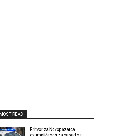
MOST READ
Pritvor za Novopazarca
osumnjičenog za napad na