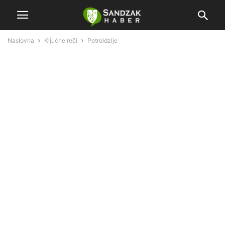
Naslovna
Ključne reči
Petroldzije