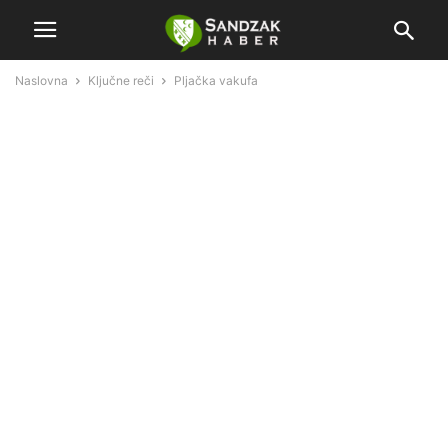
Naslovna
Ključne reči
Pljačka vakufa