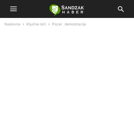
Naslovna
Ključne reči
Pozar . demostracije