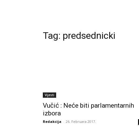
Tag:
predsednicki
Vijesti
Vučić : Neće biti parlamentarnih
izbora
Redakcija
-
26. Februara 2017.