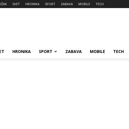
DŽAK
SVET
HRONIKA
SPORT
ZABAVA
MOBILE
TECH
ET
HRONIKA
SPORT
ZABAVA
MOBILE
TECH