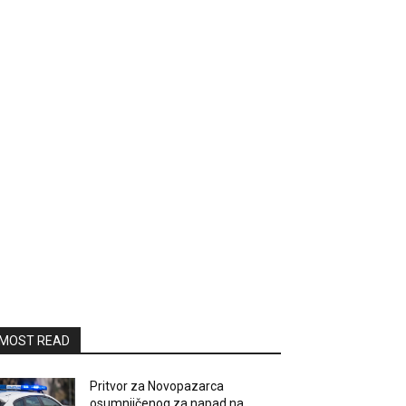
MOST READ
Pritvor za Novopazarca
osumnjičenog za napad na