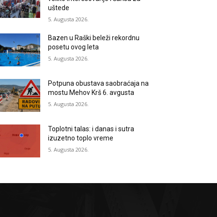
uštede
5. Augusta 2026.
Bazen u Raški beleži rekordnu
posetu ovog leta
5. Augusta 2026.
Potpuna obustava saobraćaja na
mostu Mehov Krš 6. avgusta
5. Augusta 2026.
Toplotni talas: i danas i sutra
izuzetno toplo vreme
5. Augusta 2026.