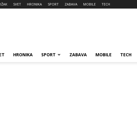
DŽAK
SVET
HRONIKA
SPORT
ZABAVA
MOBILE
TECH
ET
HRONIKA
SPORT
ZABAVA
MOBILE
TECH