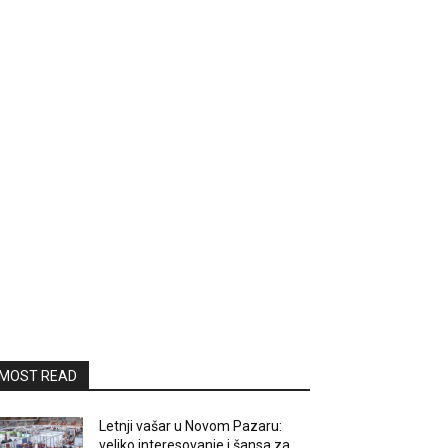
MOST READ
Letnji vašar u Novom Pazaru:
veliko interesovanje i šansa za