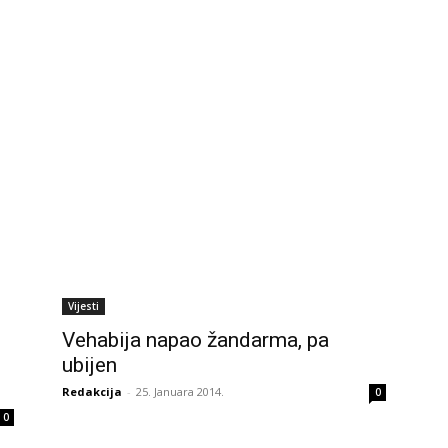
Vijesti
Vehabija napao žandarma, pa
ubijen
Redakcija
-
25. Januara 2014.
0
0