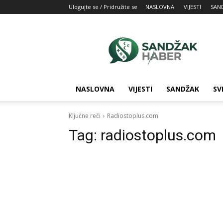
Ulogujte se / Pridružite se
NASLOVNA
VIJESTI
SAN
SandžakHaber:
Vaš
izvor
najnovijih
vesti
iz
NASLOVNA
VIJESTI
SANDŽAK
SV
Sandžaka
Ključne reči
Radiostoplus.com
Tag:
radiostoplus.com