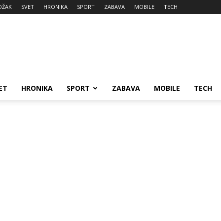
DŽAK
SVET
HRONIKA
SPORT
ZABAVA
MOBILE
TECH
ET
HRONIKA
SPORT
ZABAVA
MOBILE
TECH