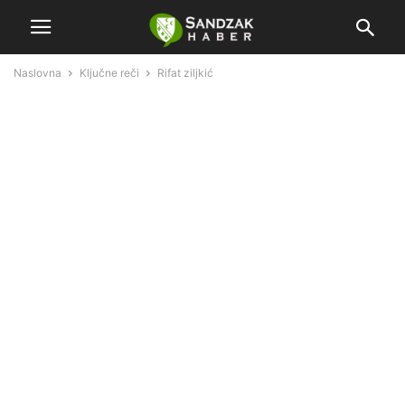
Naslovna
Ključne reči
Rifat ziljkić