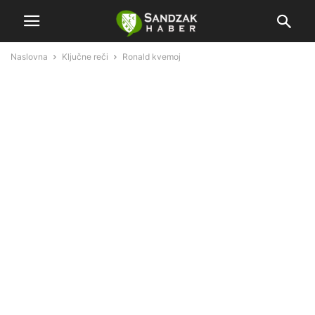
Naslovna
Ključne reči
Ronald kvemoj