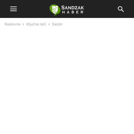
Naslovna
Ključne reči
Sanjin