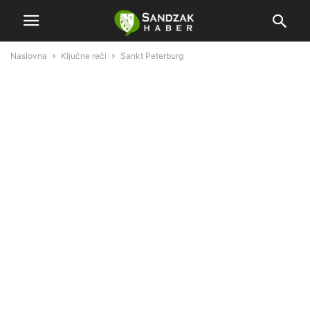
Naslovna
Ključne reči
Sankt Peterburg