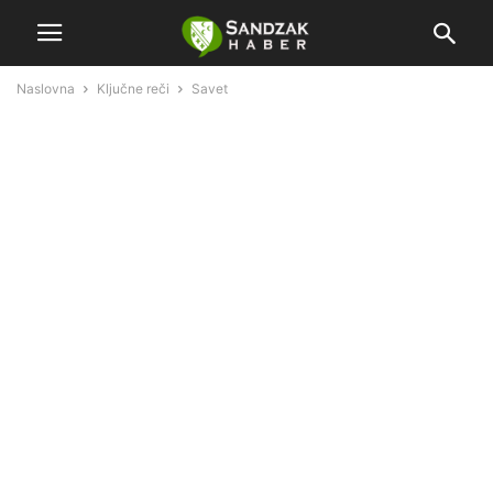
Naslovna
Ključne reči
Savet