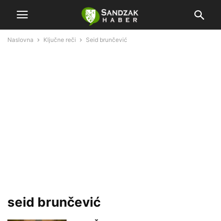
Naslovna
Ključne reči
Seid brunčević
seid brunčević