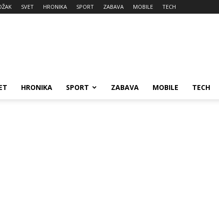
DŽAK
SVET
HRONIKA
SPORT
ZABAVA
MOBILE
TECH
ET
HRONIKA
SPORT
ZABAVA
MOBILE
TECH