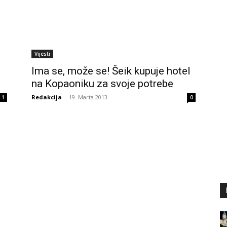
Vijesti
Ima se, može se! Šeik kupuje hotel
na Kopaoniku za svoje potrebe
Redakcija
-
19. Marta 2013.
1
0