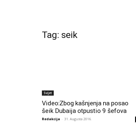
Tag:
seik
Svijet
Video:Zbog kašnjenja na posao
šeik Dubaija otpustio 9 šefova
Redakcija
-
31. Augusta 2016.