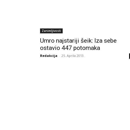
Zanimljivosti
Umro najstariji šeik: Iza sebe
ostavio 447 potomaka
Redakcija
-
25. Aprila 2013.