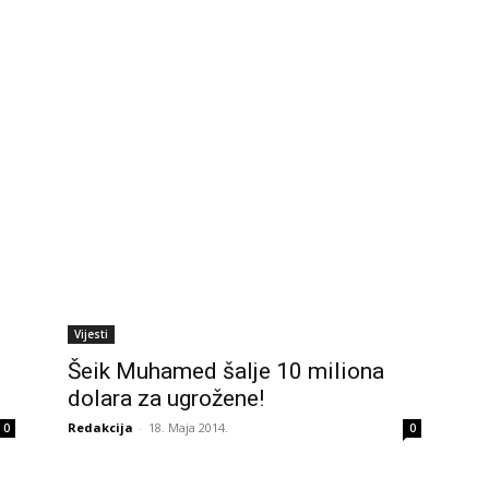
Vijesti
Šeik Muhamed šalje 10 miliona
dolara za ugrožene!
Redakcija
-
18. Maja 2014.
0
0