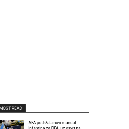
MOST READ
AFA podržala novi mandat
Infantina za FIFA, uz osvrt na