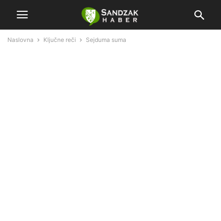
Naslovna
Ključne reči
Sejduma suma