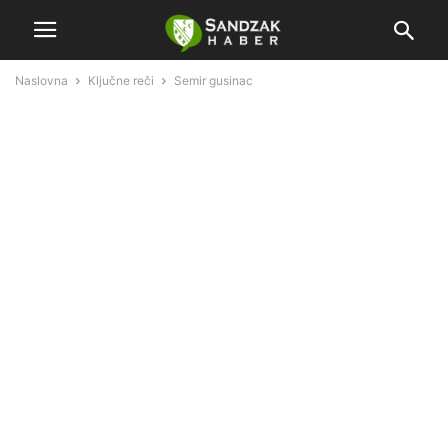
Naslovna
Ključne reči
Semir gusinac