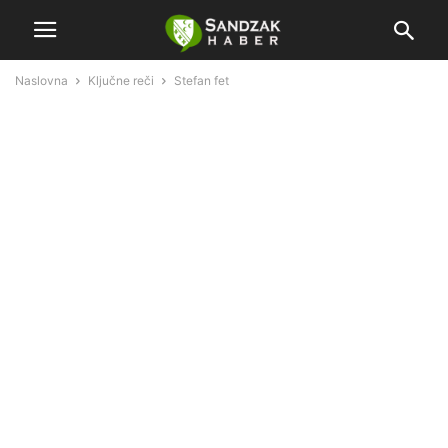
Naslovna
Ključne reči
Stefan fet