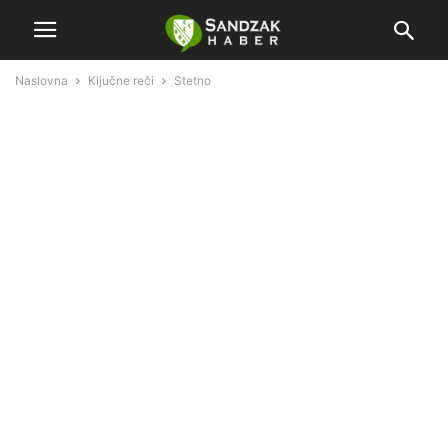
Naslovna
Ključne reči
Stetno