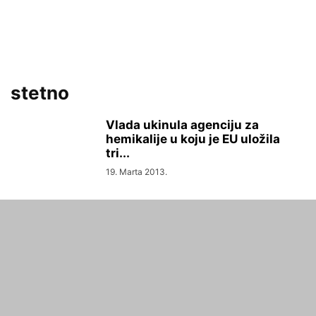
stetno
Vlada ukinula agenciju za
hemikalije u koju je EU uložila
tri...
19. Marta 2013.