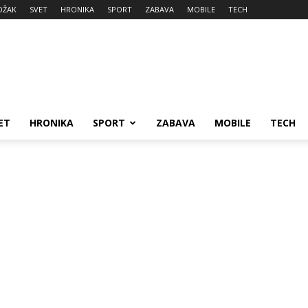
DŽAK
SVET
HRONIKA
SPORT
ZABAVA
MOBILE
TECH
ET
HRONIKA
SPORT
ZABAVA
MOBILE
TECH