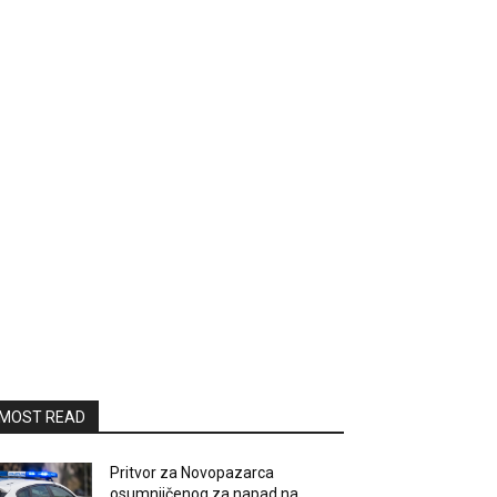
MOST READ
Pritvor za Novopazarca
osumnjičenog za napad na