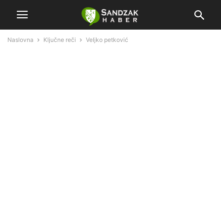
Naslovna
Ključne reči
Veljko petković