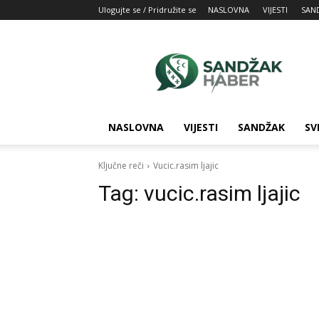
Ulogujte se / Pridružite se
NASLOVNA
VIJESTI
SAN
SandžakHaber:
Vaš
izvor
najnovijih
vesti
iz
NASLOVNA
VIJESTI
SANDŽAK
SV
Sandžaka
Ključne reči
Vucic.rasim ljajic
Tag:
vucic.rasim ljajic