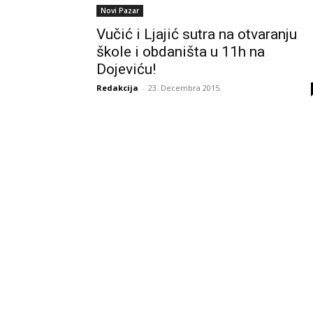
Novi Pazar
Vučić i Ljajić sutra na otvaranju
škole i obdaništa u 11h na
Dojeviću!
Redakcija
-
23. Decembra 2015.