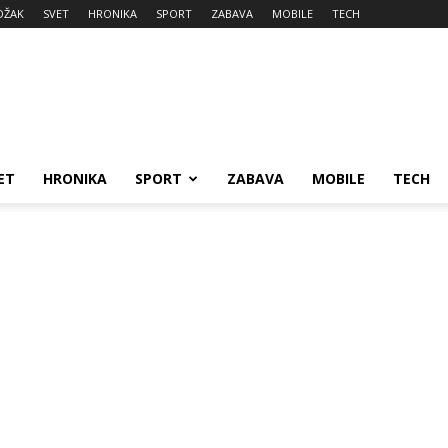
DŽAK
SVET
HRONIKA
SPORT
ZABAVA
MOBILE
TECH
ET
HRONIKA
SPORT
ZABAVA
MOBILE
TECH