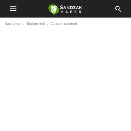
Naslovna
Ključne reči
Za dom spremni