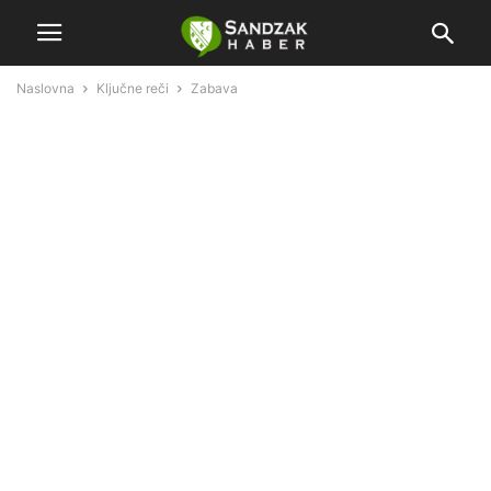
Naslovna
Ključne reči
Zabava