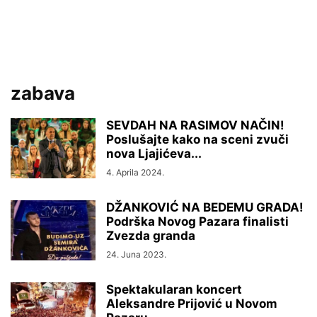
zabava
SEVDAH NA RASIMOV NAČIN!
Poslušajte kako na sceni zvuči
nova Ljajićeva...
4. Aprila 2024.
DŽANKOVIĆ NA BEDEMU GRADA!
Podrška Novog Pazara finalisti
Zvezda granda
24. Juna 2023.
Spektakularan koncert
Aleksandre Prijović u Novom