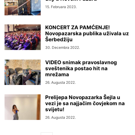
15. Februara 2023.
KONCERT ZA PAMĆENJE!
Novopazarska publika uživala uz
Šerbedžiju
30. Decembra 2022.
VIDEO snimak pravoslavnog
sveštenika postao hit na
mrežama
26. Augusta 2022.
Prelijepa Novopazarka Šejla u
vezi je sa najjačim čovjekom na
svijetu!
26. Augusta 2022.