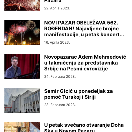
Pazaru
22. Aprila 2023.
NOVI PAZAR OBELEŽAVA 562.
ROĐENDAN! Najavljene brojne
manifestacije, u petak koncert...
16. Aprila 2023.
Novopazarac Adem Mehmedović
u takmičenju za predstavnika
Srbije na Pesmi evrovizije
24. Februara 2023.
Semir Gicić u ponedeljak za
pomoć Turskoj i Siriji
23. Februara 2023.
U petak svečano otvaranje Doha
Sky u Novom Pazaru