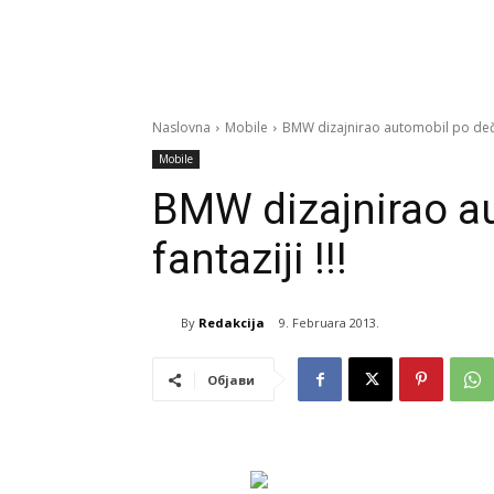
Naslovna
Mobile
BMW dizajnirao automobil po dečjoj
Mobile
BMW dizajnirao au
fantaziji !!!
By
Redakcija
9. Februara 2013.
Објави