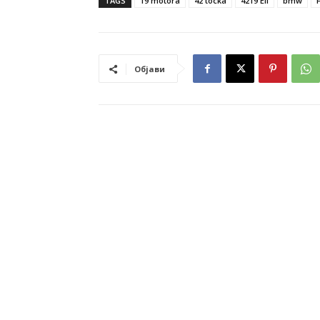
TAGS
19 motora
42 tocka
4219 Eli
bmw
Објави