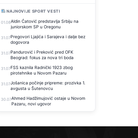
NAJNOVIJE SPORT VESTI
Aldin Ćatović predstavlja Srbiju na
01.08
juniorskom SP u Oregonu
Pregovori Ljajića i Sarajeva i dalje bez
31.07
dogovora
Pandurović i Preković pred OFK
31.07
Beograd: fokus za nova tri boda
FSS kaznila Radnički 1923 zbog
31.07
pirotehnike u Novom Pazaru
Jošanica počinje pripreme: prozivka 1.
31.07
avgusta u Šutenovcu
Ahmed Hadžimujović ostaje u Novom
30.07
Pazaru, novi ugovor