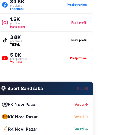
39.5K
Prati stranicu
pratilaca
Facebook
1.5K
Prati profil
pratilaca
Instagram
3.8K
Prati profil
pratilaca
TikTok
5.0K
Pretplati se
pretplatnika
YouTube
Sport Sandžaka
● LIVE
FK Novi Pazar
Vesti →
KK Novi Pazar
Vesti →
RK Novi Pazar
Vesti →