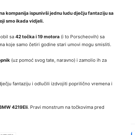
a kompanija ispunivši jednu ludu dječju fantaziju sa
i smo ikada vidjeli.
mobil sa
42 točka i 19 motora
(i to Porscheovih) sa
ma koje samo četiri godine stari umovi mogu smisliti.
opnik
(uz pomoć svog tate, naravno) i zamolio ih za
ečju fantaziju i odlučili izdvojiti poprilično vremena i
BMW 4219Eli
. Pravi monstrum na točkovima pred