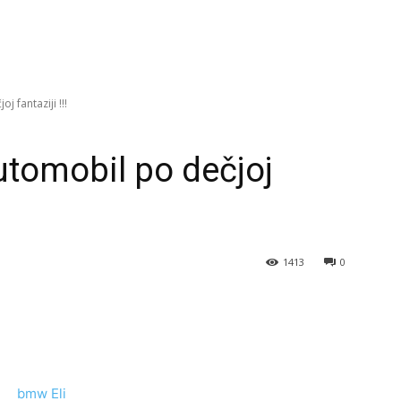
 fantaziji !!!
tomobil po dečjoj
1413
0