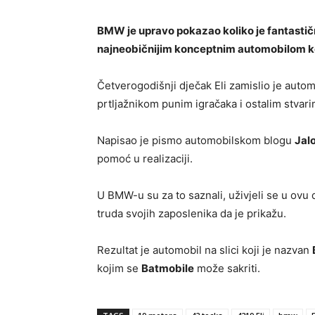
BMW je upravo pokazao koliko je fantastičn
najneobičnijim konceptnim automobilom koj
Četverogodišnji dječak Eli zamislio je auto
prtljažnikom punim igračaka i ostalim stvari
Napisao je pismo automobilskom blogu
Jal
pomoć u realizaciji.
U BMW-u su za to saznali, uživjeli se u ovu dj
truda svojih zaposlenika da je prikažu.
Rezultat je automobil na slici koji je nazvan
kojim se
Batmobile
može sakriti.