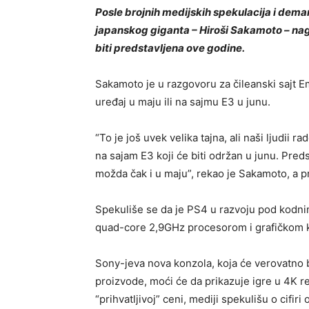
Posle brojnih medijskih spekulacija i dem
japanskog giganta – Hiroši Sakamoto – nago
biti predstavljena ove godine.
Sakamoto je u razgovoru za čileanski sajt E
uređaj u maju ili na sajmu E3 u junu.
“To je još uvek velika tajna, ali naši ljudii
na sajam E3 koji će biti održan u junu. Pred
možda čak i u maju”, rekao je Sakamoto, a p
Spekuliše se da je PS4 u razvoju pod kodn
quad-core 2,9GHz procesorom i grafičkom k
Sony-jeva nova konzola, koja će verovatno b
proizvode, moći će da prikazuje igre u 4K r
“prihvatljivoj” ceni, mediji spekulišu o cifir