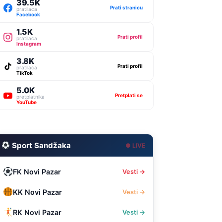
39.5K
Prati stranicu
pratilaca
Facebook
1.5K
Prati profil
pratilaca
Instagram
3.8K
Prati profil
pratilaca
TikTok
5.0K
Pretplati se
pretplatnika
YouTube
Sport Sandžaka
● LIVE
FK Novi Pazar
Vesti →
KK Novi Pazar
Vesti →
RK Novi Pazar
Vesti →