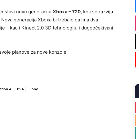
redstavi novu generaciju
Xboxa – 720
, koji se razvija
Nova generacija Xboxa bi trebalo da ima dva
ije – kao i Kinect 2.0 3D tehnologiju i dugoočekivani
 svoje planove za nove konzole.
ation 4
PS4
Sony