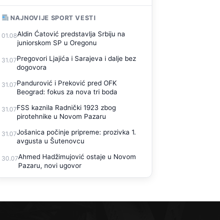
NAJNOVIJE SPORT VESTI
Aldin Ćatović predstavlja Srbiju na
01.08
juniorskom SP u Oregonu
Pregovori Ljajića i Sarajeva i dalje bez
31.07
dogovora
Pandurović i Preković pred OFK
31.07
Beograd: fokus za nova tri boda
FSS kaznila Radnički 1923 zbog
31.07
pirotehnike u Novom Pazaru
Jošanica počinje pripreme: prozivka 1.
31.07
avgusta u Šutenovcu
Ahmed Hadžimujović ostaje u Novom
30.07
Pazaru, novi ugovor