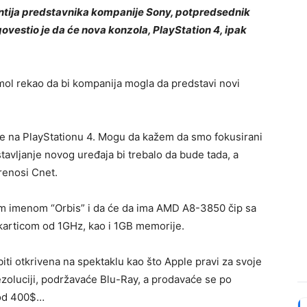
antija predstavnika kompanije Sony, potpredsednik
vestio je da će nova konzola, PlayStation 4, ipak
mol rekao da bi kompanija mogla da predstavi novi
 rade na PlayStationu 4. Mogu da kažem da smo fokusirani
stavljanje novog uređaja bi trebalo da bude tada, a
renosi Cnet.
im imenom “Orbis” i da će da ima AMD A8-3850 čip sa
articom od 1GHz, kao i 1GB memorije.
iti otkrivena na spektaklu kao što Apple pravi za svoje
ezoluciji, podržavaće Blu-Ray, a prodavaće se po
i od 400$…