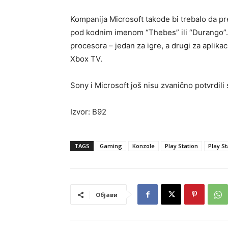
Kompanija Microsoft takođe bi trebalo da p
pod kodnim imenom “Thebes” ili “Durango”. 
procesora – jedan za igre, a drugi za aplikac
Xbox TV.
Sony i Microsoft još nisu zvanično potvrdili
Izvor: B92
TAGS
Gaming
Konzole
Play Station
Play St
Објави