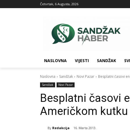
Četvrtak, 6 Augusta, 2026
NASLOVNA
VIJESTI
SANDŽAK
SV
Naslovna
Sandžak
Novi Pazar
Besplatni časovi e
Sandžak
Novi Pazar
Besplatni časovi 
Američkom kutku
By
Redakcija
16. Marta 2013.