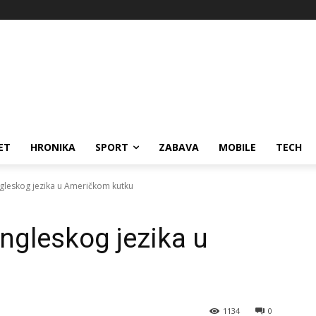
ET
HRONIKA
SPORT
ZABAVA
MOBILE
TECH
ngleskog jezika u Američkom kutku
engleskog jezika u
1134
0