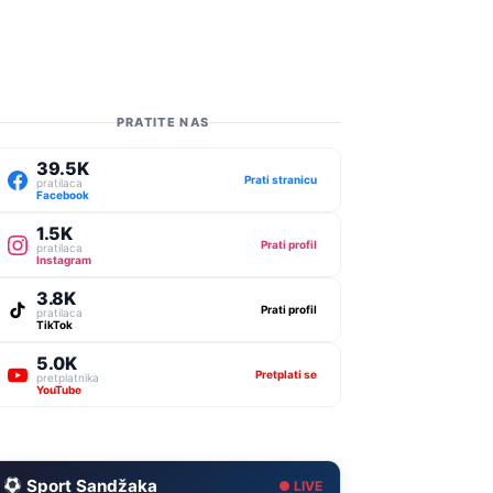
PRATITE NAS
39.5K
Prati stranicu
pratilaca
Facebook
1.5K
Prati profil
pratilaca
Instagram
3.8K
Prati profil
pratilaca
TikTok
5.0K
Pretplati se
pretplatnika
YouTube
Sport Sandžaka
● LIVE