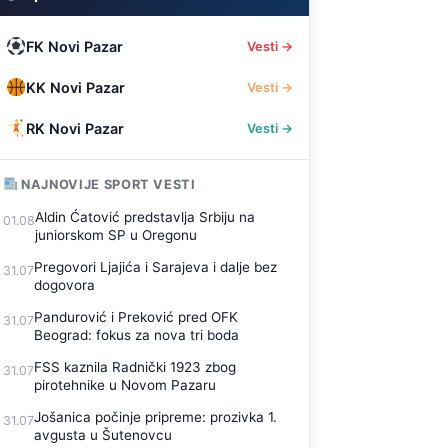
FK Novi Pazar
Vesti →
KK Novi Pazar
Vesti →
RK Novi Pazar
Vesti →
NAJNOVIJE SPORT VESTI
Aldin Ćatović predstavlja Srbiju na
01.08
juniorskom SP u Oregonu
Pregovori Ljajića i Sarajeva i dalje bez
31.07
dogovora
Pandurović i Preković pred OFK
31.07
Beograd: fokus za nova tri boda
FSS kaznila Radnički 1923 zbog
31.07
pirotehnike u Novom Pazaru
Jošanica počinje pripreme: prozivka 1.
31.07
avgusta u Šutenovcu