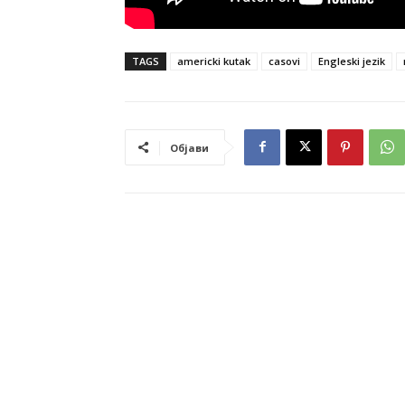
TAGS
americki kutak
casovi
Engleski jezik
Објави