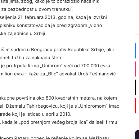
ršiteljima, zbog, kako je to obrazložio načelnik
ka za bezbednost u ovom trenutku”.
seljenja 21. februara 2013. godine, kada je izvršni
isniku konstatovao da je pred zgradom „vidno
e zajednice u Srbiji.
išim sudom u Beogradu protiv Republike Srbije, ali i
dneli tužbu za naknadu štete.
 je pretrpela firma „Uniprom” veći od 700.000 evra.
milion evra – kaže za „Blic” advokat Uroš Tešmanović
 ukupne površina oko 800 kvadratnih metara, na kojem
oteli Džemalu Tahirbegoviću, koji je s „Unipromom” imao
de koji je isticao u aprilu 2010.
kada je „pod pretnjom većeg broja lica” da iseli firmu
u Novom Pazaru doneo je rešenje kojim se Mešihatu