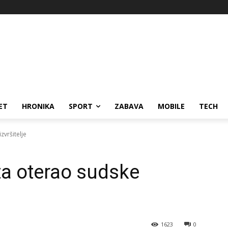
ET
HRONIKA
SPORT
ZABAVA
MOBILE
TECH
zvršitelje
ta oterao sudske
1623
0