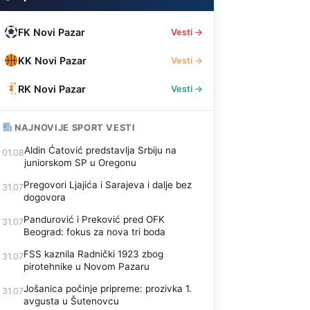
FK Novi Pazar
Vesti →
KK Novi Pazar
Vesti →
RK Novi Pazar
Vesti →
NAJNOVIJE SPORT VESTI
Aldin Ćatović predstavlja Srbiju na
01.08
juniorskom SP u Oregonu
Pregovori Ljajića i Sarajeva i dalje bez
31.07
dogovora
Pandurović i Preković pred OFK
31.07
Beograd: fokus za nova tri boda
FSS kaznila Radnički 1923 zbog
31.07
pirotehnike u Novom Pazaru
Jošanica počinje pripreme: prozivka 1.
31.07
avgusta u Šutenovcu