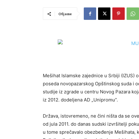
Објави
Mešihat Islamske zajednice u Srbiji (IZUS)
poseda novopazarskog Opštinskog suda i odbi
studije iz zgrade u centru Novog Pazara k
iz 2012. dodeljena AD „Unipromu”.
Država, istovremeno, ne čini ništa da se o
od jula 2011. do danas sudski izvršitelji poku
u tome sprečavalo obezbeđenje Mešihata, ka