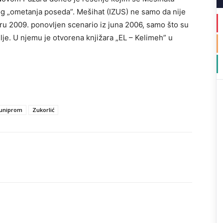
og „ometanja poseda”. Mešihat (IZUS) ne samo da nije
u 2009. ponovljen scenario iz juna 2006, samo što su
mlje. U njemu je otvorena knjižara „EL – Kelimeh” u
uniprom
Zukorlić