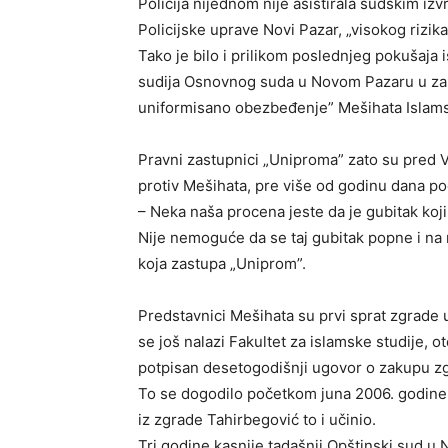
Policija nijednom nije asistirala sudskim izv
Policijske uprave Novi Pazar, „visokog rizi
Tako je bilo i prilikom poslednjeg pokušaja i
sudija Osnovnog suda u Novom Pazaru u zap
uniformisano obezbeđenje” Mešihata Islamsk
Pravni zastupnici „Uniproma” zato su pred V
protiv Mešihata, pre više od godinu dana po
– Neka naša procena jeste da je gubitak koji
Nije nemoguće da se taj gubitak popne i na 
koja zastupa „Uniprom”.
Predstavnici Mešihata su prvi sprat zgrade
se još nalazi Fakultet za islamske studije, 
potpisan desetogodišnji ugovor o zakupu zgra
To se dogodilo početkom juna 2006. godine, 
iz zgrade Tahirbegović to i učinio.
Tri godine kasnije tadašnji Opštinski sud 