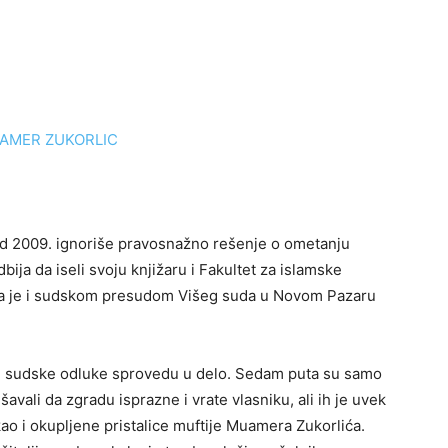
 od 2009. ignoriše pravosnažno rešenje o ometanju
ja da iseli svoju knjižaru i Fakultet za islamske
oja je i sudskom presudom Višeg suda u Novom Pazaru
ve sudske odluke sprovedu u delo. Sedam puta su samo
šavali da zgradu isprazne i vrate vlasniku, ali ih je uvek
o i okupljene pristalice muftije Muamera Zukorlića.