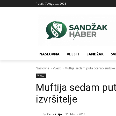
Petak, 7 Augusta, 2026
NASLOVNA
VIJESTI
SANDŽAK
SV
Naslovna
Vijesti
Muftija sedam puta oterao sudske i
Vijesti
Muftija sedam pu
izvršitelje
By
Redakcija
31. Marta 2013.