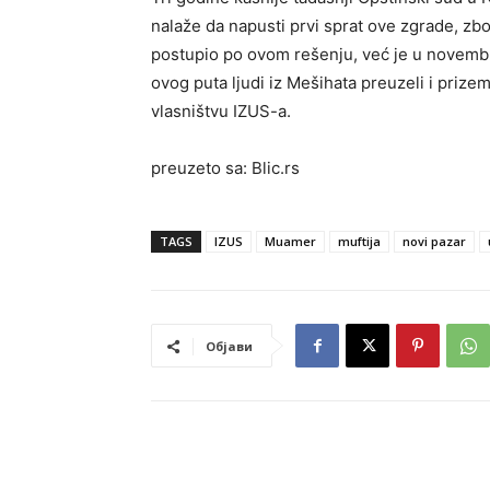
nalaže da napusti prvi sprat ove zgrade, zb
postupio po ovom rešenju, već je u novembr
ovog puta ljudi iz Mešihata preuzeli i prize
vlasništvu IZUS-a.
preuzeto sa: Blic.rs
TAGS
IZUS
Muamer
muftija
novi pazar
Објави