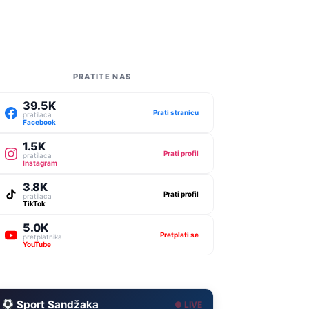
PRATITE NAS
39.5K
Prati stranicu
pratilaca
Facebook
1.5K
Prati profil
pratilaca
Instagram
3.8K
Prati profil
pratilaca
TikTok
5.0K
Pretplati se
pretplatnika
YouTube
Sport Sandžaka
● LIVE