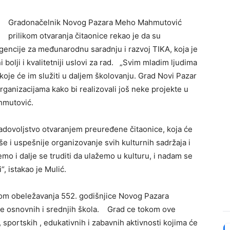
Gradonačelnik Nov
og Pazara Meho Mahmutović
prilikom otvaranja čitaonice rekao je da su
agencije za međunarodnu saradnju i razvoj TIKA, koja je
bolji i kvalitetniji uslovi za rad. „Svim mladim ljudima
koje će im služiti u daljem školovanju. Grad Novi Pazar
ganizacijama kako bi realizovali još neke projekte u
hmutović.
 zadovoljstvo otvaranjem preuređene čitaonice, koja će
 i uspešnije organizovanje svih kulturnih sadržaja i
emo i dalje se truditi da ulažemo u kulturu, i nadam se
“, istakao je Mulić.
om obeležavanja 552. godišnjice Novog Pazara
ke osnovnih i srednjih škola. Grad ce tokom ove
, sportskih , edukativnih i zabavnih aktivnosti kojima će