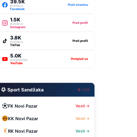
39.5K
Prati stranicu
pratilaca
Facebook
1.5K
Prati profil
pratilaca
Instagram
3.8K
Prati profil
pratilaca
TikTok
5.0K
Pretplati se
pretplatnika
YouTube
Sport Sandžaka
● LIVE
FK Novi Pazar
Vesti →
KK Novi Pazar
Vesti →
RK Novi Pazar
Vesti →