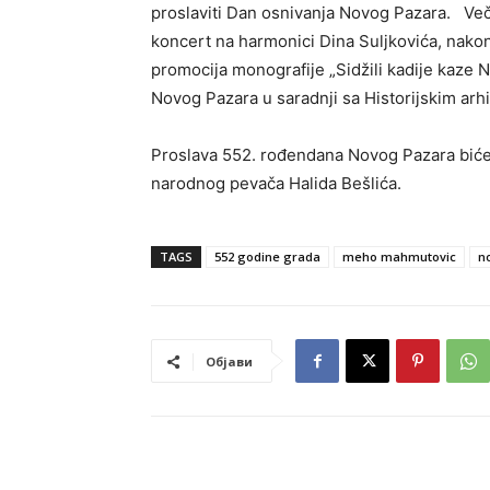
proslaviti Dan osnivanja Novog Pazara. Več
koncert na harmonici Dina Suljkovića, nakon 
promocija monografije „Sidžili kadije kaze Nov
Novog Pazara u saradnji sa Historijskim arh
Proslava 552. rođendana Novog Pazara biće 
narodnog pevača Halida Bešlića.
TAGS
552 godine grada
meho mahmutovic
n
Објави