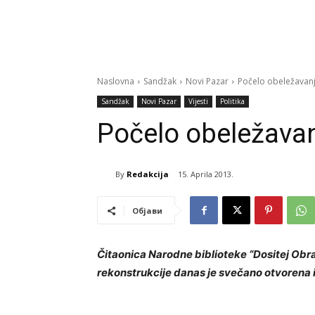
Naslovna
Sandžak
Novi Pazar
Počelo obeležavan
Sandžak
Novi Pazar
Vijesti
Politika
Počelo obeležava
By
Redakcija
15. Aprila 2013.
Објави
Čitaonica Narodne biblioteke “Dositej Ob
rekonstrukcije danas je svečano otvorena