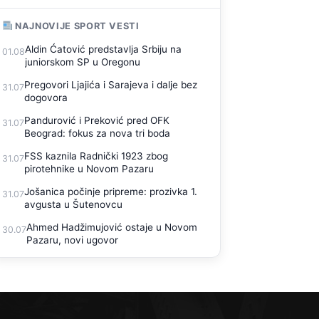
NAJNOVIJE SPORT VESTI
Aldin Ćatović predstavlja Srbiju na
01.08
juniorskom SP u Oregonu
Pregovori Ljajića i Sarajeva i dalje bez
31.07
dogovora
Pandurović i Preković pred OFK
31.07
Beograd: fokus za nova tri boda
FSS kaznila Radnički 1923 zbog
31.07
pirotehnike u Novom Pazaru
Jošanica počinje pripreme: prozivka 1.
31.07
avgusta u Šutenovcu
Ahmed Hadžimujović ostaje u Novom
30.07
Pazaru, novi ugovor