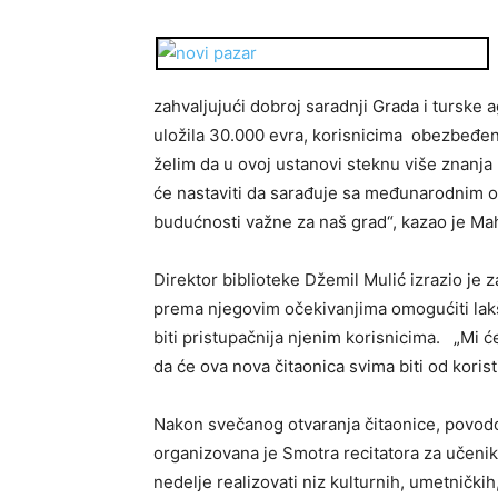
zahvaljujući dobroj saradnji Grada i turske 
uložila 30.000 evra, korisnicima obezbeđeni 
želim da u ovoj ustanovi steknu više znanja 
će nastaviti da sarađuje sa međunarodnim or
budućnosti važne za naš grad“, kazao je Ma
Direktor biblioteke Džemil Mulić izrazio je
prema njegovim očekivanjima omogućiti lakše
biti pristupačnija njenim korisnicima. „Mi ć
da će ova nova čitaonica svima biti od koristi
Nakon svečanog otvaranja čitaonice, povod
organizovana je Smotra recitatora za učeni
nedelje realizovati niz kulturnih, umetničkih