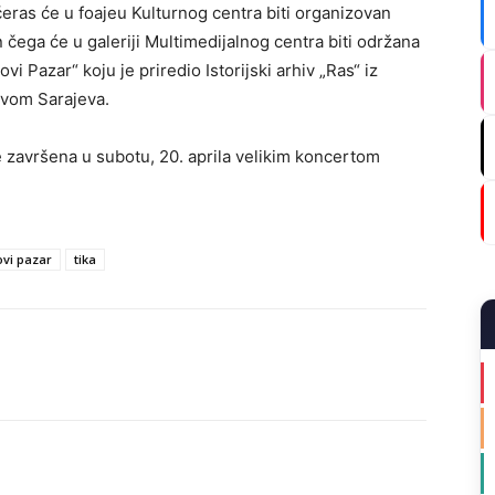
eras će u foajeu Kulturnog centra biti organizovan
čega će u galeriji Multimedijalnog centra biti održana
i Pazar“ koju je priredio Istorijski arhiv „Ras“ iz
ivom Sarajeva.
završena u subotu, 20. aprila velikim koncertom
ovi pazar
tika