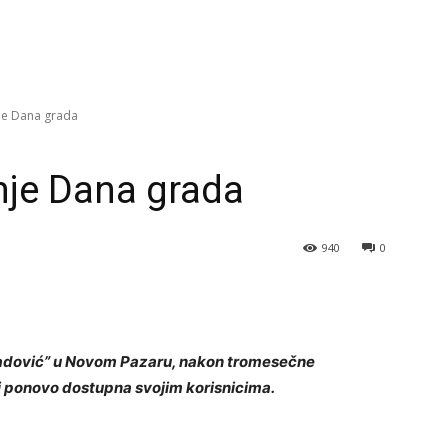
je Dana grada
nje Dana grada
940
0
radović” u Novom Pazaru, nakon tromesečne
 i ponovo dostupna svojim korisnicima.