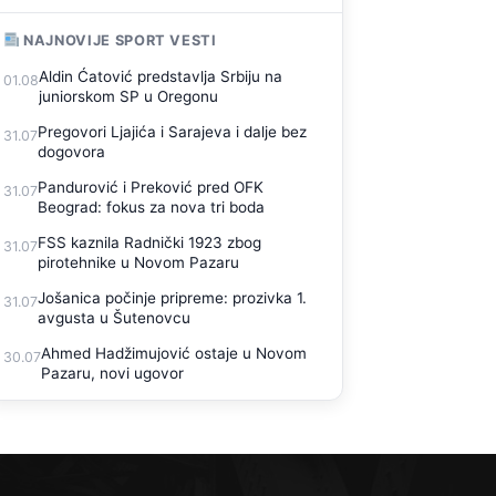
NAJNOVIJE SPORT VESTI
Aldin Ćatović predstavlja Srbiju na
01.08
juniorskom SP u Oregonu
Pregovori Ljajića i Sarajeva i dalje bez
31.07
dogovora
Pandurović i Preković pred OFK
31.07
Beograd: fokus za nova tri boda
FSS kaznila Radnički 1923 zbog
31.07
pirotehnike u Novom Pazaru
Jošanica počinje pripreme: prozivka 1.
31.07
avgusta u Šutenovcu
Ahmed Hadžimujović ostaje u Novom
30.07
Pazaru, novi ugovor