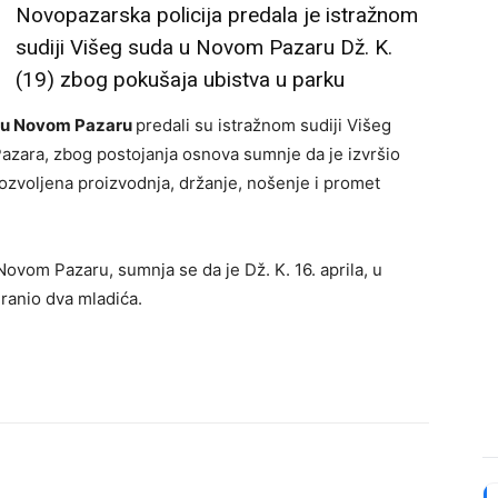
Novopazarska policija predala je istražnom
sudiji Višeg suda u Novom Pazaru Dž. K.
(19) zbog pokušaja ubistva u parku
e u Novom Pazaru
predali su istražnom sudiji Višeg
Pazara, zbog postojanja osnova sumnje da je izvršio
dozvoljena proizvodnja, držanje, nošenje i promet
Novom Pazaru, sumnja se da je Dž. K. 16. aprila, u
ranio dva mladića.