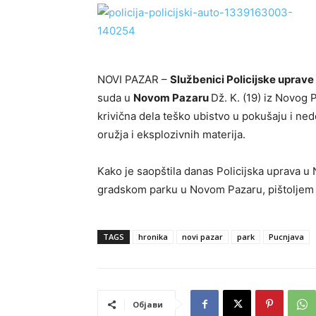
NOVI PAZAR –
Službenici Policijske uprav
suda u
Novom Pazaru
Dž. K. (19) iz Novog 
krivična dela teško ubistvo u pokušaju i ne
oružja i eksplozivnih materija.
Kako je saopštila danas Policijska uprava u 
gradskom parku u Novom Pazaru, pištoljem 
TAGS
hronika
novi pazar
park
Pucnjava
Објави