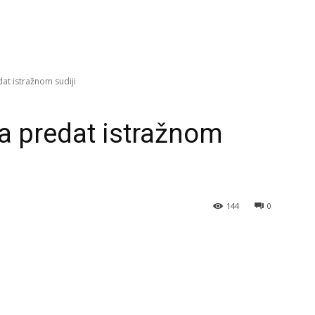
at istražnom sudiji
ka predat istražnom
144
0