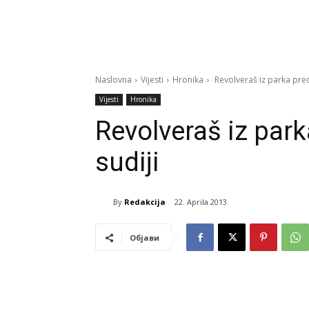
Naslovna
Vijesti
Hronika
Revolveraš iz parka pred
Vijesti
Hronika
Revolveraš iz par
sudiji
By
Redakcija
22. Aprila 2013.
Објави