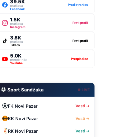
39.5K
Prati stranicu
pratilaca
Facebook
1.5K
Prati profil
pratilaca
Instagram
3.8K
Prati profil
pratilaca
TikTok
5.0K
Pretplati se
pretplatnika
YouTube
Sport Sandžaka
● LIVE
FK Novi Pazar
Vesti →
KK Novi Pazar
Vesti →
RK Novi Pazar
Vesti →