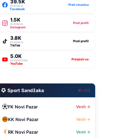
39.5K
Prati stranicu
pratilaca
Facebook
1.5K
Prati profil
pratilaca
Instagram
3.8K
Prati profil
pratilaca
TikTok
5.0K
Pretplati se
pretplatnika
YouTube
Sport Sandžaka
● LIVE
FK Novi Pazar
Vesti →
KK Novi Pazar
Vesti →
RK Novi Pazar
Vesti →