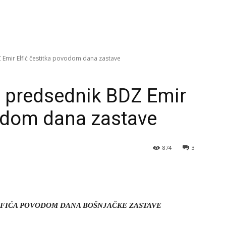
 Emir Elfić čestitka povodom dana zastave
i predsednik BDZ Emir
vodom dana zastave
874
3
ELFIĆA POVODOM DANA BOŠNJAČKE ZASTAVE