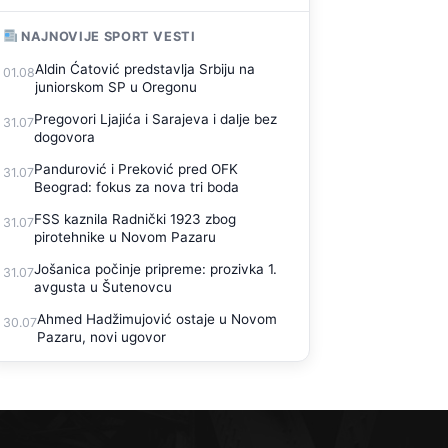
NAJNOVIJE SPORT VESTI
Aldin Ćatović predstavlja Srbiju na
01.08
juniorskom SP u Oregonu
Pregovori Ljajića i Sarajeva i dalje bez
31.07
dogovora
Pandurović i Preković pred OFK
31.07
Beograd: fokus za nova tri boda
FSS kaznila Radnički 1923 zbog
31.07
pirotehnike u Novom Pazaru
Jošanica počinje pripreme: prozivka 1.
31.07
avgusta u Šutenovcu
Ahmed Hadžimujović ostaje u Novom
30.07
Pazaru, novi ugovor