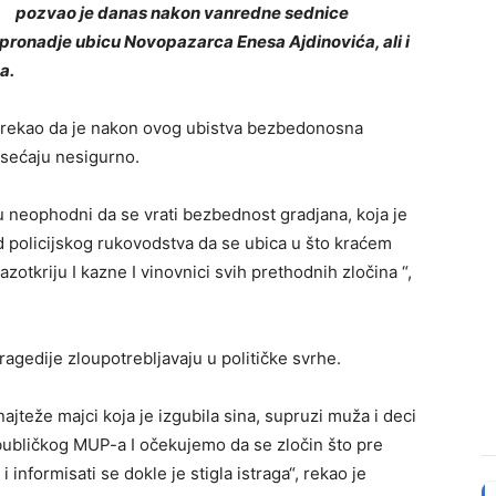
pozvao je danas nakon vanredne sednice
e pronadje ubicu Novopazarca Enesa Ajdinovića, ali i
a.
ju rekao da je nakon ovog ubistva bezbedonosna
osećaju nesigurno.
su neophodni da se vrati bezbednost gradjana, koja je
policijskog rukovodstva da se ubica u što kraćem
zotkriju I kazne I vinovnici svih prethodnih zločina “,
agedije zloupotrebljavaju u političke svrhe.
jteže majci koja je izgubila sina, supruzi muža i deci
bubličkog MUP-a I očekujemo da se zločin što pre
 informisati se dokle je stigla istraga“, rekao je