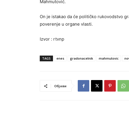
Mahmutović.
On je istakao da će političko rukovodstvo gr
poverenje u organe vlasti.
Izvor : rtvnp
TAGS
enes
gradonacelnik
mahmutovic
no
Објави