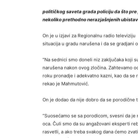
političkog saveta grada policiju da što pr
nekoliko prethodno nerazjašnjenih ubistav
On je u izjavi za Regionalnu radio televizi
situacija u gradu narušena i da se gradjani 
“Na sednici smo doneli niz zaključaka koji 
narušena nakon ovog zločina. Zahtevamo od 
roku pronadje i adekvatno kazni, kao da se ra
rekao je Mahmutović.
On je dodao da nije dobro da se porodične tr
“Suosećamo se sa porodicom, svesni da je na
oca. Čuli smo da su angažovani eksperti re
rasvetli, a ako treba svakog dana ćemo zvati i