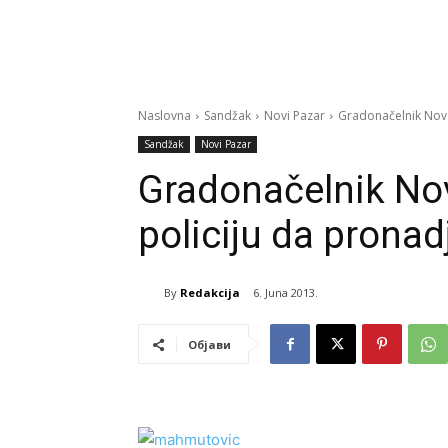
Naslovna
Sandžak
Novi Pazar
Gradonačelnik Novo
Sandžak
Novi Pazar
Gradonačelnik No
policiju da pronad
By
Redakcija
6. Juna 2013.
Објави