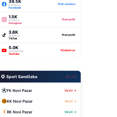
39.5K
Prati stranicu
pratilaca
Facebook
1.5K
Prati profil
pratilaca
Instagram
3.8K
Prati profil
pratilaca
TikTok
5.0K
Pretplati se
pretplatnika
YouTube
Sport Sandžaka
● LIVE
FK Novi Pazar
Vesti →
KK Novi Pazar
Vesti →
RK Novi Pazar
Vesti →