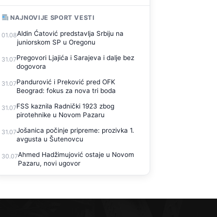
NAJNOVIJE SPORT VESTI
Aldin Ćatović predstavlja Srbiju na
01.08
juniorskom SP u Oregonu
Pregovori Ljajića i Sarajeva i dalje bez
31.07
dogovora
Pandurović i Preković pred OFK
31.07
Beograd: fokus za nova tri boda
FSS kaznila Radnički 1923 zbog
31.07
pirotehnike u Novom Pazaru
Jošanica počinje pripreme: prozivka 1.
31.07
avgusta u Šutenovcu
Ahmed Hadžimujović ostaje u Novom
30.07
Pazaru, novi ugovor