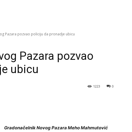
g Pazara pozvao policiju da pronadje ubicu
vog Pazara pozvao
je ubicu
1223
0
Gradonačelnik Novog Pazara Meho Mahmutović