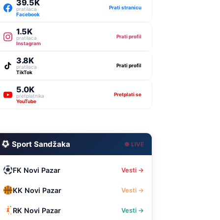
39.5K
Prati stranicu
pratilaca
Facebook
1.5K
Prati profil
pratilaca
Instagram
3.8K
Prati profil
pratilaca
TikTok
5.0K
Pretplati se
pretplatnika
YouTube
Sport Sandžaka
● LIVE
FK Novi Pazar
Vesti →
KK Novi Pazar
Vesti →
RK Novi Pazar
Vesti →