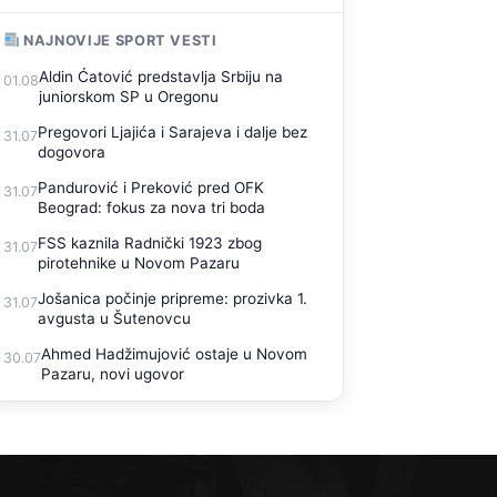
NAJNOVIJE SPORT VESTI
Aldin Ćatović predstavlja Srbiju na
01.08
juniorskom SP u Oregonu
Pregovori Ljajića i Sarajeva i dalje bez
31.07
dogovora
Pandurović i Preković pred OFK
31.07
Beograd: fokus za nova tri boda
FSS kaznila Radnički 1923 zbog
31.07
pirotehnike u Novom Pazaru
Jošanica počinje pripreme: prozivka 1.
31.07
avgusta u Šutenovcu
Ahmed Hadžimujović ostaje u Novom
30.07
Pazaru, novi ugovor