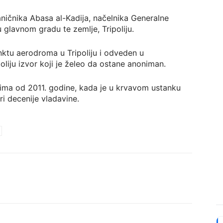
aničnika Abasa al-Kadija, načelnika Generalne
u glavnom gradu te zemlje, Tripoliju.
ktu aerodroma u Tripoliju i odveden u
iju izvor koji je želeo da ostane anoniman.
jima od 2011. godine, kada je u krvavom ustanku
i decenije vladavine.