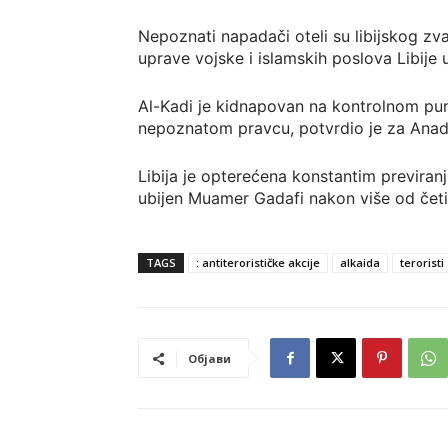
Nepoznati napadači oteli su libijskog zv
uprave vojske i islamskih poslova Libije 
Al-Kadi je kidnapovan na kontrolnom pun
nepoznatom pravcu, potvrdio je za Anadol
Libija je opterećena konstantim previran
ubijen Muamer Gadafi nakon više od četir
TAGS
: antiterorističke akcije
alkaida
teroristi
Објави