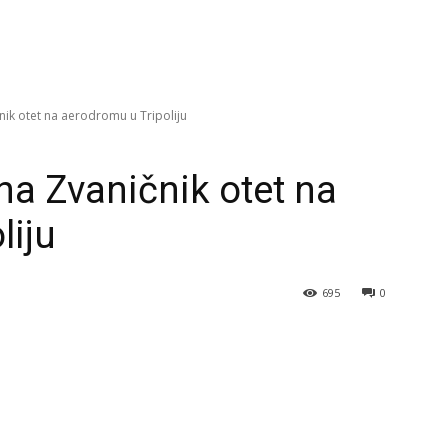
nik otet na aerodromu u Tripoliju
na Zvaničnik otet na
liju
695
0