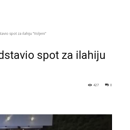
avio spot za ilahiju “Voljeni”
dstavio spot za ilahiju
427
0