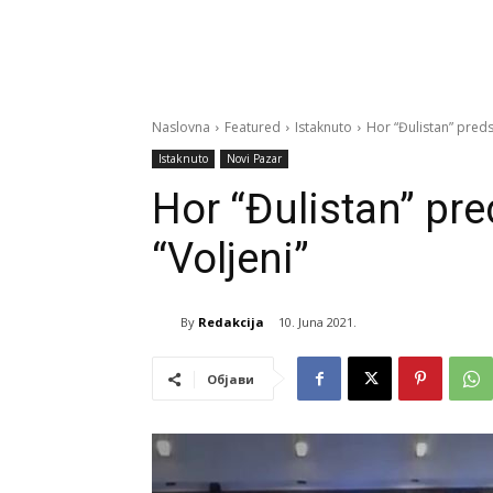
Naslovna
Featured
Istaknuto
Hor “Đulistan” predst
Istaknuto
Novi Pazar
Hor “Đulistan” pre
“Voljeni”
By
Redakcija
10. Juna 2021.
Објави