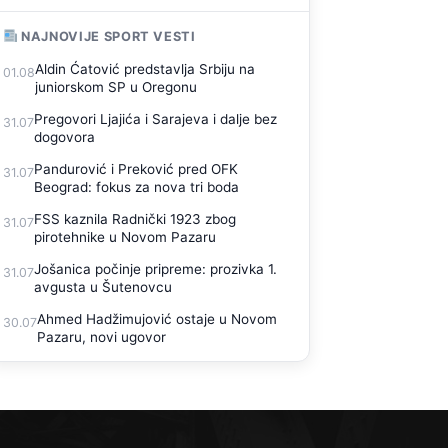
NAJNOVIJE SPORT VESTI
Aldin Ćatović predstavlja Srbiju na
01.08
juniorskom SP u Oregonu
Pregovori Ljajića i Sarajeva i dalje bez
31.07
dogovora
Pandurović i Preković pred OFK
31.07
Beograd: fokus za nova tri boda
FSS kaznila Radnički 1923 zbog
31.07
pirotehnike u Novom Pazaru
Jošanica počinje pripreme: prozivka 1.
31.07
avgusta u Šutenovcu
Ahmed Hadžimujović ostaje u Novom
30.07
Pazaru, novi ugovor