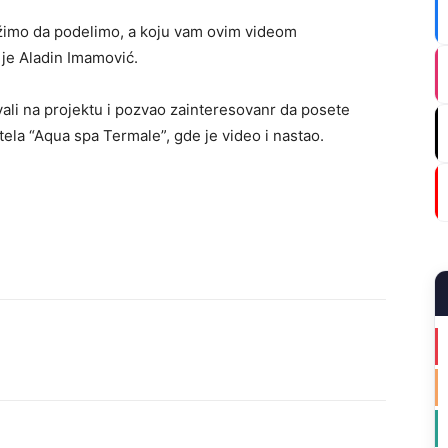
ežimo da podelimo, a koju vam ovim videom
 je Aladin Imamović.
ali na projektu i pozvao zainteresovanr da posete
otela “Aqua spa Termale”, gde je video i nastao.