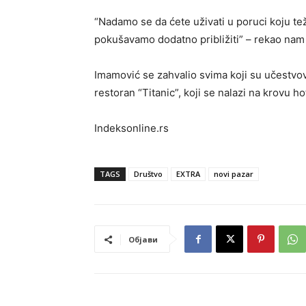
“Nadamo se da ćete uživati u poruci koju t
pokušavamo dodatno približiti” – rekao nam
Imamović se zahvalio svima koji su učestvov
restoran “Titanic”, koji se nalazi na krovu h
Indeksonline.rs
TAGS
Društvo
EXTRA
novi pazar
Објави