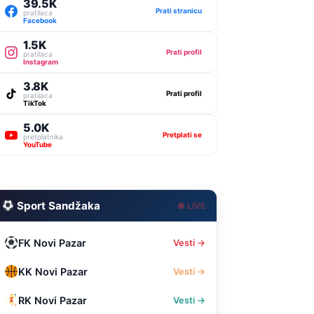
39.5K
Prati stranicu
pratilaca
Facebook
1.5K
Prati profil
pratilaca
Instagram
3.8K
Prati profil
pratilaca
TikTok
5.0K
Pretplati se
pretplatnika
YouTube
Sport Sandžaka
● LIVE
FK Novi Pazar
Vesti →
KK Novi Pazar
Vesti →
RK Novi Pazar
Vesti →