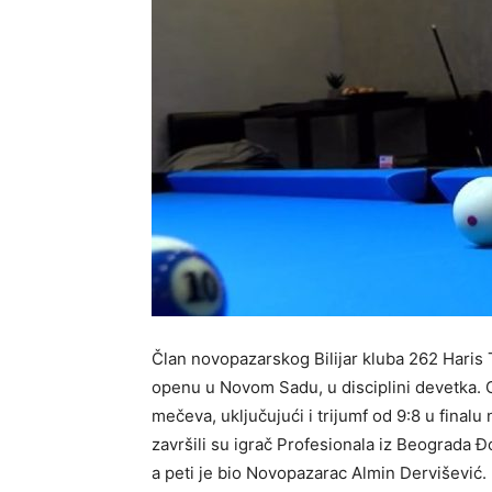
Član novopazarskog Bilijar kluba 262 Haris
openu u Novom Sadu, u disciplini devetka.
mečeva, uključujući i trijumf od 9:8 u fin
završili su igrač Profesionala iz Beograda 
a peti je bio Novopazarac Almin Dervišević