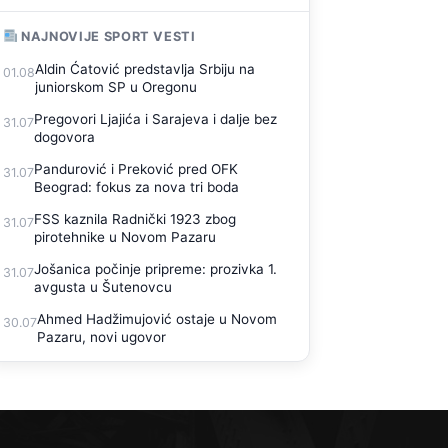
NAJNOVIJE SPORT VESTI
Aldin Ćatović predstavlja Srbiju na
01.08
juniorskom SP u Oregonu
Pregovori Ljajića i Sarajeva i dalje bez
31.07
dogovora
Pandurović i Preković pred OFK
31.07
Beograd: fokus za nova tri boda
FSS kaznila Radnički 1923 zbog
31.07
pirotehnike u Novom Pazaru
Jošanica počinje pripreme: prozivka 1.
31.07
avgusta u Šutenovcu
Ahmed Hadžimujović ostaje u Novom
30.07
Pazaru, novi ugovor