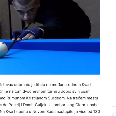
 Trtovac odbranio je titulu ne međunarodnom Kvart
 On je na tom dvodnevnom turniru dobio svih osam
alu nad Rumunom Kristijanom Surdeom. Na trećem mestu
Đorđe Pecelj i Damir Čuljak iz somborskog Oldbrik paba,
. Na Kvart openu u Novom Sadu nastupilo je više od 130