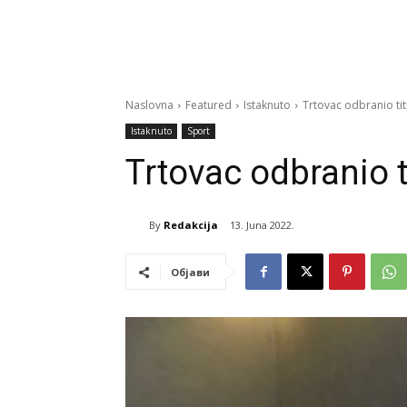
Naslovna
Featured
Istaknuto
Trtovac odbranio ti
Istaknuto
Sport
Trtovac odbranio 
By
Redakcija
13. Juna 2022.
Објави