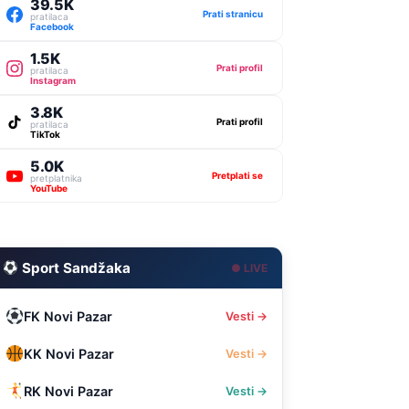
39.5K
Prati stranicu
pratilaca
Facebook
1.5K
Prati profil
pratilaca
Instagram
3.8K
Prati profil
pratilaca
TikTok
5.0K
Pretplati se
pretplatnika
YouTube
Sport Sandžaka
● LIVE
FK Novi Pazar
Vesti →
KK Novi Pazar
Vesti →
RK Novi Pazar
Vesti →