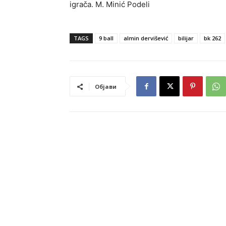
igrača. M. Minić Podeli
TAGS
9 ball
almin dervišević
bilijar
bk 262
Објави