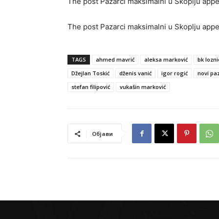
The post Pazarci maksimalni u Skoplju appea
The post Pazarci maksimalni u Skoplju appea
TAGS
ahmed mavrić
aleksa marković
bk lozni
Džejlan Toskić
dženis vanić
igor rogić
novi pa
stefan filipović
vukašin marković
Објави