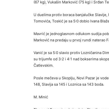
(67 kg), Vukašin Marković (75 kg) i Srđan Teo
U duelima protiv boraca banjalučke Slavije, 
Tomovića, Toskić je sa 5:0 dobio Ivana Blaže
Mavrić je jednoglasnom odlukom sudija pob
Marković na predaju u prvoj rundi naterao F
Vanić je sa 5:0 slavio protiv Lozničanina Dimi
su trijumfe od 3:2 i 4:1 nad bokserima sko
Čatlevskim.
Posle mečeva u Skoplju, Novi Pazar je vod
148, Slavija sa 145 i Loznica sa 143 boda.
M. Minić