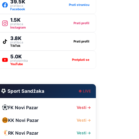
39.5K
Prati stranicu
pratilaca
Facebook
1.5K
Prati profil
pratilaca
Instagram
3.8K
Prati profil
pratilaca
TikTok
5.0K
Pretplati se
pretplatnika
YouTube
Sport Sandžaka
● LIVE
FK Novi Pazar
Vesti →
KK Novi Pazar
Vesti →
RK Novi Pazar
Vesti →