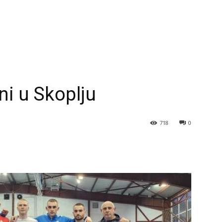
i u Skoplju
718
0