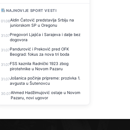
NAJNOVIJE SPORT VESTI
Aldin Ćatović predstavlja Srbiju na
01.08
juniorskom SP u Oregonu
Pregovori Ljajića i Sarajeva i dalje bez
31.07
dogovora
Pandurović i Preković pred OFK
31.07
Beograd: fokus za nova tri boda
FSS kaznila Radnički 1923 zbog
31.07
pirotehnike u Novom Pazaru
Jošanica počinje pripreme: prozivka 1.
31.07
avgusta u Šutenovcu
Ahmed Hadžimujović ostaje u Novom
30.07
Pazaru, novi ugovor