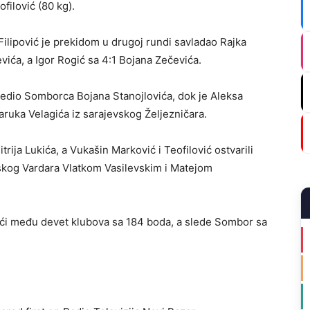
filović (80 kg).
Filipović je prekidom u drugoj rundi savladao Rajka
vića, a Igor Rogić sa 4:1 Bojana Zečevića.
edio Somborca Bojana Stanojlovića, dok je Aleksa
aruka Velagića iz sarajevskog Željezničara.
trija Lukića, a Vukašin Marković i Teofilović ostvarili
pskog Vardara Vlatkom Vasilevskim i Matejom
eći među devet klubova sa 184 boda, a slede Sombor sa